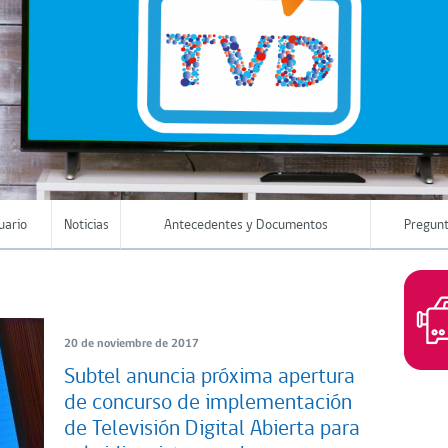
uario
Noticias
Antecedentes y Documentos
Pregunt
20 de noviembre de 2017
Subtel anuncia próxima apertura
de concurso de implementación
de Televisión Digital Abierta para