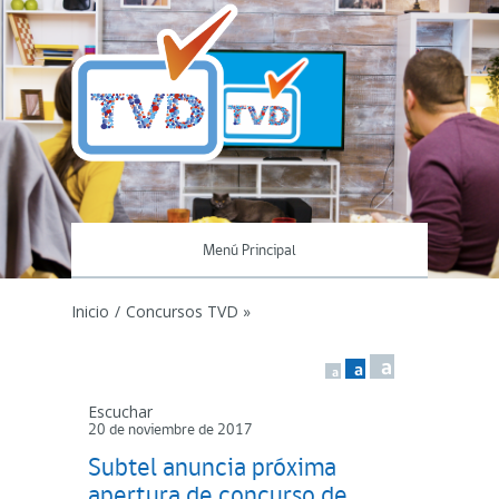
Menú Principal
Inicio
/
Concursos TVD »
a
a
a
Escuchar
20 de noviembre de 2017
Subtel anuncia próxima
apertura de concurso de