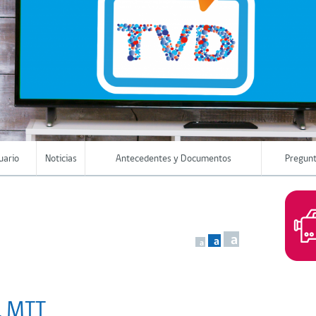
uario
Noticias
Antecedentes y Documentos
Pregunt
a
a
a
l MTT