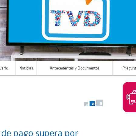
uario
Noticias
Antecedentes y Documentos
Pregunt
a
a
a
l de pago supera por