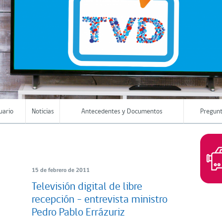
uario
Noticias
Antecedentes y Documentos
Pregunt
15 de febrero de 2011
Televisión digital de libre
recepción – entrevista ministro
Pedro Pablo Errázuriz