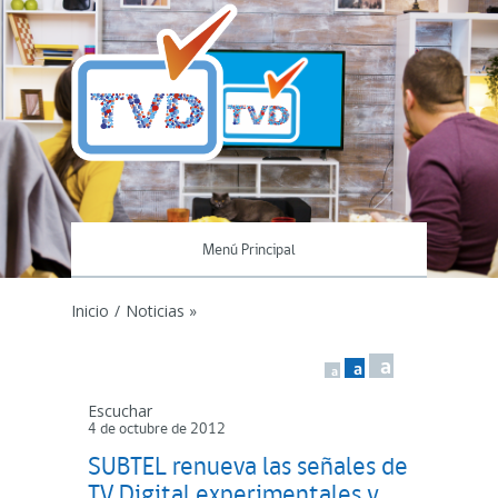
Menú Principal
Inicio
/
Noticias »
a
a
a
Escuchar
4 de octubre de 2012
SUBTEL renueva las señales de
TV Digital experimentales y