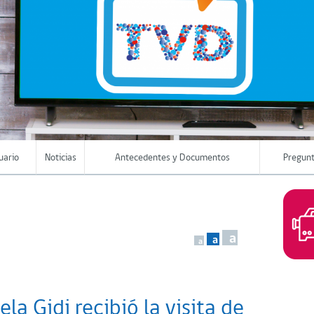
uario
Noticias
Antecedentes y Documentos
Pregunt
a
a
a
a Gidi recibió la visita de