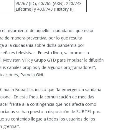
59/767 (ID), 60/765 (AXN), 220/748
(Lifetime) y 403/740 (History II).
o el aislamiento de aquellos ciudadanos que están
a de manera preventiva, por lo que resulta
a a la ciudadanía sobre dicha pandemia por
eñales televisivas. En esta línea, valoramos la
, Movistar, VTR y Grupo GTD para impulsar la difusión
 sus canales propios y de algunos programadores”,
icaciones, Pamela Gidi.
Claudia Bobadilla, indicó que “la emergencia sanitaria
cional. En esta línea, la comunicación de medidas
acer frente a la contingencia que nos afecta como
sociadas se han puesto a disposición de SUBTEL para
ue su contenido llegue a todos los usuarios de los
 gremial”.