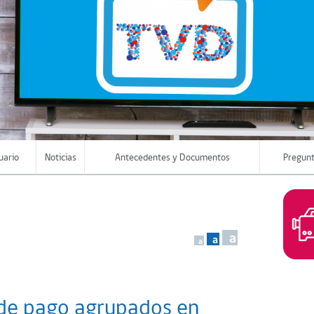
uario
Noticias
Antecedentes y Documentos
Pregunt
a
a
a
de pago agrupados en