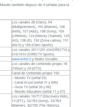
 Mundo también dispuso de 4 señalas para la
Los canales 28 (Claro), 94
(Multipremiere), 105 (Warner), 106
(AXN), 107 (A&E), 108 (Sony), 109
(Lifetime), 124 (History Channel), 125
(H2), 138 (E!), 150 (Zona Latina), 151
(Via X) y 169 (Claro Sports).
Los canales 201/1201 (OnDIRECTV) y
610/1610 (DIRECTV Sports).
www.entel.cl
y Redes Sociales
Los canales de contenido propio 18
(Telsur) y 24 (GTD).
Canal de contenido propio 100.
– Mundo TV (señal 03)
– Canal Ecool (señal 31 y 606)
– Goza TV (señal 30 y 06)
– Mundo Educativo (señal 11 y 07)
Los canales 10/717 (Discovery Kids),
13 (ETC), 32/763 (Sony), 33/764
(Warner), 42/739 (The History),