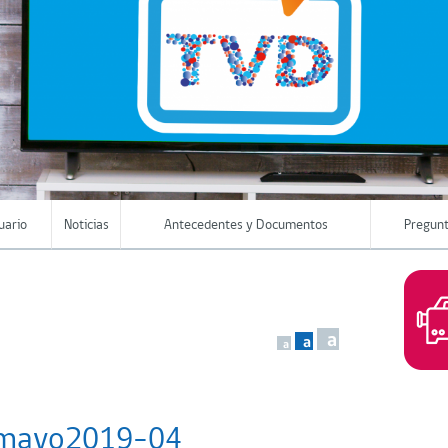
uario
Noticias
Antecedentes y Documentos
Pregunt
a
a
a
-mayo2019-04