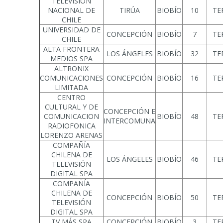
TELEVISIÓN
NACIONAL DE
TIRÚA
BIOBÍO
10
TE
CHILE
UNIVERSIDAD DE
CONCEPCIÓN
BIOBÍO
7
TE
CHILE
ALTA FRONTERA
LOS ÁNGELES
BIOBÍO
32
TE
MEDIOS SPA
ALTRONIX
COMUNICACIONES
CONCEPCIÓN
BIOBÍO
16
TE
LIMITADA
CENTRO
CULTURAL Y DE
CONCEPCIÓN E
COMUNICACION
BIOBÍO
48
TE
INTERCOMUNA
RADIOFONICA
LORENZO ARENAS
COMPAÑÍA
CHILENA DE
LOS ÁNGELES
BIOBÍO
46
TE
TELEVISIÓN
DIGITAL SPA
COMPAÑÍA
CHILENA DE
CONCEPCIÓN
BIOBÍO
50
TE
TELEVISIÓN
DIGITAL SPA
TV MÁS SPA
CONCEPCIÓN
BIOBÍO
3
TE