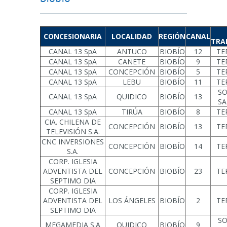
CONCESIONARIA
LOCALIDAD
REGIÓN
CANAL
TRA
CANAL 13 SpA
ANTUCO
BIOBÍO
12
TE
CANAL 13 SpA
CAÑETE
BIOBÍO
9
TE
CANAL 13 SpA
CONCEPCIÓN
BIOBÍO
5
TE
CANAL 13 SpA
LEBU
BIOBÍO
11
TE
SO
CANAL 13 SpA
QUIDICO
BIOBÍO
13
SA
CANAL 13 SpA
TIRÚA
BIOBÍO
8
TE
CIA. CHILENA DE
CONCEPCIÓN
BIOBÍO
13
TE
TELEVISIÓN S.A.
CNC INVERSIONES
CONCEPCIÓN
BIOBÍO
14
TE
S.A.
CORP. IGLESIA
ADVENTISTA DEL
CONCEPCIÓN
BIOBÍO
23
TE
SEPTIMO DIA
CORP. IGLESIA
ADVENTISTA DEL
LOS ÁNGELES
BIOBÍO
2
TE
SEPTIMO DIA
SO
MEGAMEDIA S.A
QUIDICO
BIOBÍO
9