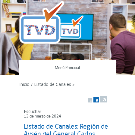
Menú Principal
Inicio
/
Listado de Canales »
a
a
a
Escuchar
13 de marzo de 2024
Listado de Canales: Región de
Aysén del General Carlos