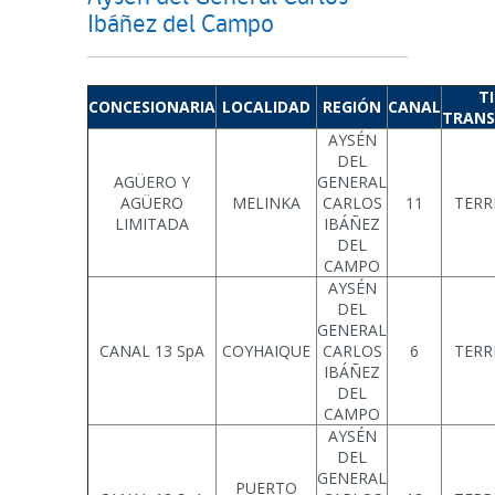
Ibáñez del Campo
T
CONCESIONARIA
LOCALIDAD
REGIÓN
CANAL
TRANS
AYSÉN
DEL
AGÜERO Y
GENERAL
AGÜERO
MELINKA
CARLOS
11
TERR
LIMITADA
IBÁÑEZ
DEL
CAMPO
AYSÉN
DEL
GENERAL
CANAL 13 SpA
COYHAIQUE
CARLOS
6
TERR
IBÁÑEZ
DEL
CAMPO
AYSÉN
DEL
GENERAL
PUERTO