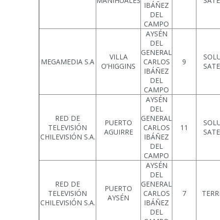
MAÑIHUALES
SATE
IBÁÑEZ
DEL
CAMPO
AYSÉN
DEL
GENERAL
VILLA
SOL
MEGAMEDIA S.A
CARLOS
9
O’HIGGINS
SATE
IBÁÑEZ
DEL
CAMPO
AYSÉN
DEL
RED DE
GENERAL
PUERTO
SOL
TELEVISIÓN
CARLOS
11
AGUIRRE
SATE
CHILEVISIÓN S.A.
IBÁÑEZ
DEL
CAMPO
AYSÉN
DEL
RED DE
GENERAL
PUERTO
TELEVISIÓN
CARLOS
7
TERR
AYSÉN
CHILEVISIÓN S.A.
IBÁÑEZ
DEL