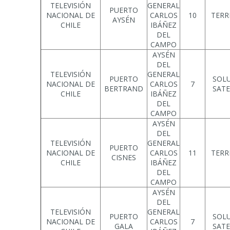
TELEVISIÓN
GENERAL
PUERTO
NACIONAL DE
CARLOS
10
TERR
AYSÉN
CHILE
IBÁÑEZ
DEL
CAMPO
AYSÉN
DEL
TELEVISIÓN
GENERAL
PUERTO
SOL
NACIONAL DE
CARLOS
7
BERTRAND
SATE
CHILE
IBÁÑEZ
DEL
CAMPO
AYSÉN
DEL
TELEVISIÓN
GENERAL
PUERTO
NACIONAL DE
CARLOS
11
TERR
CISNES
CHILE
IBÁÑEZ
DEL
CAMPO
AYSÉN
DEL
TELEVISIÓN
GENERAL
PUERTO
SOL
NACIONAL DE
CARLOS
7
GALA
SATE