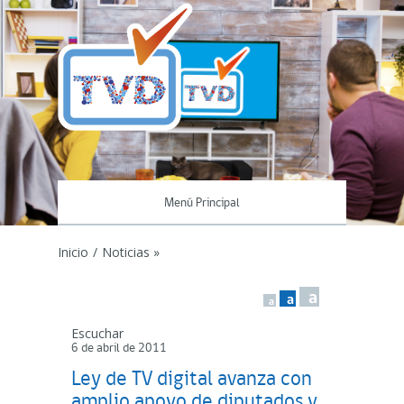
Menú Principal
Inicio
/
Noticias »
a
a
a
Escuchar
6 de abril de 2011
Ley de TV digital avanza con
amplio apoyo de diputados y