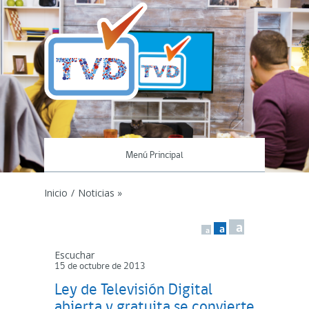
Menú Principal
Inicio
/
Noticias »
a
a
a
Escuchar
15 de octubre de 2013
Ley de Televisión Digital
abierta y gratuita se convierte