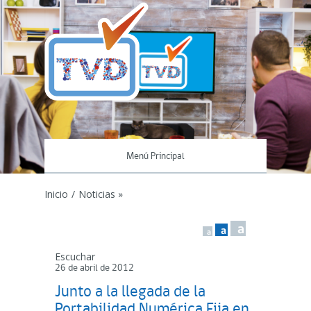
Menú Principal
Inicio
/
Noticias »
a
a
a
Escuchar
26 de abril de 2012
Junto a la llegada de la
Portabilidad Numérica Fija en