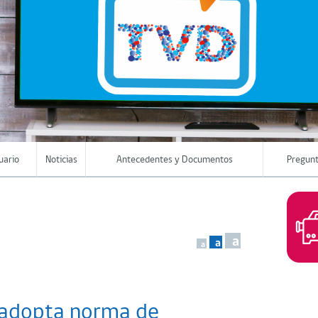
uario
Noticias
Antecedentes y Documentos
Pregunt
a
a
a
 adopta norma de