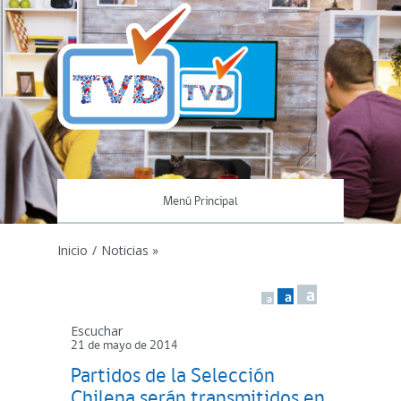
Menú Principal
Inicio
/
Noticias »
a
a
a
Escuchar
21 de mayo de 2014
Partidos de la Selección
Chilena serán transmitidos en