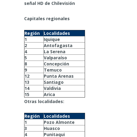
señal HD de Chilevisión
Capitales regionales
Región
Localidades
1
Iquique
2
Antofagasta
4
La Serena
5
Valparaíso
8
Concepción
9
Temuco
12
Punta Arenas
13
Santiago
14
Valdivia
15
Arica
Otras localidades:
Región
Localidades
1
Pozo Almonte
3
Huasco
4
Punitaqui