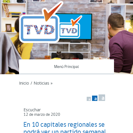
Menú Principal
Inicio
/
Noticias »
a
a
a
Escuchar
12 de marzo de 2020
En 10 capitales regionales se
podrá ver un partido semanal