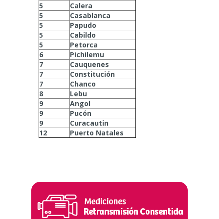
5
Calera
5
Casablanca
5
Papudo
5
Cabildo
5
Petorca
6
Pichilemu
7
Cauquenes
7
Constitución
7
Chanco
8
Lebu
9
Angol
9
Pucón
9
Curacautin
12
Puerto Natales