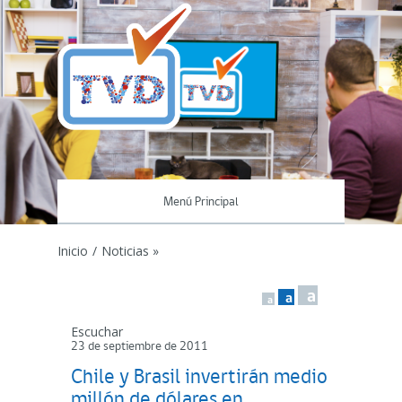
Menú Principal
Inicio
/
Noticias »
a
a
a
Escuchar
23 de septiembre de 2011
Chile y Brasil invertirán medio
millón de dólares en