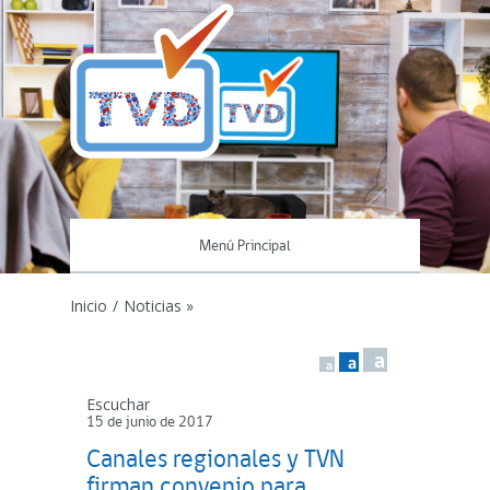
Menú Principal
Inicio
/
Noticias »
a
a
a
Escuchar
15 de junio de 2017
Canales regionales y TVN
firman convenio para