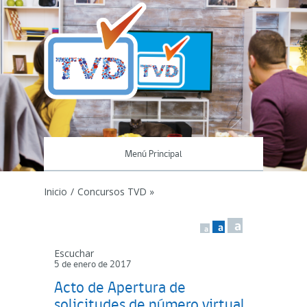
Menú Principal
Inicio
/
Concursos TVD »
a
a
a
Escuchar
5 de enero de 2017
Acto de Apertura de
solicitudes de número virtual